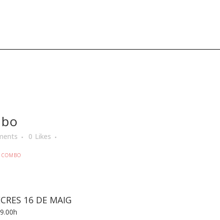
mbo
ments
0
Likes
C COMBO
CRES 16 DE MAIG
19.00h