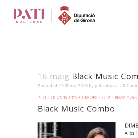
16 maig
Black Music Co
Posted at 19:00h
in
2018
by
paticultural
0 Com
INICI
>
EDICIONS ANYS ANTERIORS
>
2018
> BLACK MUSI
Black Music Combo
DIME
A les 