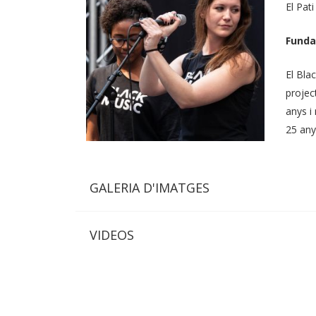
El Pati
Funda
El Bla
projec
anys i
25 any
GALERIA D'IMATGES
VIDEOS