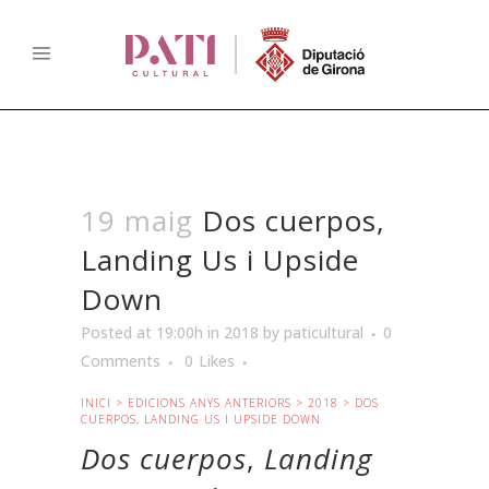
19 maig
Dos cuerpos,
Landing Us i Upside
Down
Posted at 19:00h
in
2018
by
paticultural
0
Comments
0
Likes
INICI
>
EDICIONS ANYS ANTERIORS
>
2018
> DOS
CUERPOS, LANDING US I UPSIDE DOWN
Dos cuerpos
,
Landing