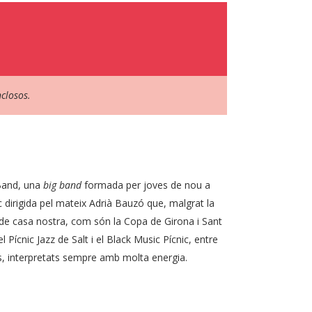
closos.
 Band, una
big band
formada per joves de nou a
ic dirigida pel mateix Adrià Bauzó que, malgrat la
s de casa nostra, com són la Copa de Girona i Sant
el Pícnic Jazz de Salt i el Black Music Pícnic, entre
, interpretats sempre amb molta energia.