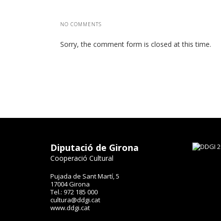
NO COMMENTS
Sorry, the comment form is closed at this time.
Diputació de Girona
Cooperació Cultural
Pujada de Sant Martí, 5
17004 Girona
Tel.: 972 185 000
cultura@ddgi.cat
www.ddgi.cat