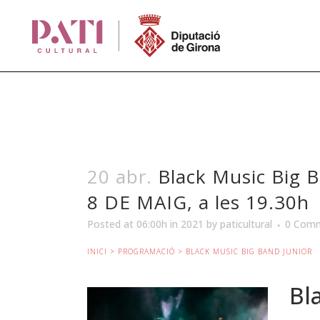
20 abr.
Black Music Big B
8 DE MAIG, a les 19.30h
Posted at 06:00h
in
2021
by
paticultural
0 Com
INICI
>
PROGRAMACIÓ
> BLACK MUSIC BIG BAND JUNIOR
Bl