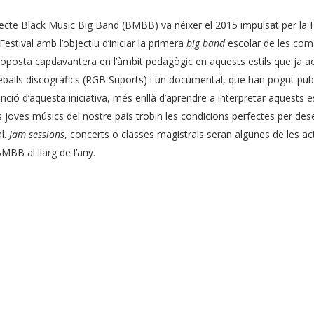
jecte Black Music Big Band (BMBB) va néixer el 2015 impulsat per la F
estival amb l’objectiu d’iniciar la primera
big band
escolar de les coma
oposta capdavantera en l’àmbit pedagògic en aquests estils que ja a
reballs discogràfics (RGB Suports) i un documental, que han pogut pub
nció d’aquesta iniciativa, més enllà d’aprendre a interpretar aquests es
s joves músics del nostre país trobin les condicions perfectes per d
l.
Jam sessions
, concerts o classes magistrals seran algunes de les ac
MBB al llarg de l’any.