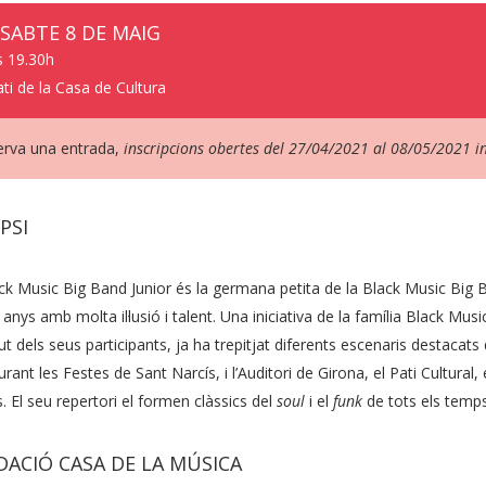
SSABTE 8 DE MAIG
s 19.30h
ati de la Casa de Cultura
rva una entrada,
inscripcions obertes del 27/04/2021 al 08/05/2021 in
PSI
ck Music Big Band Junior és la germana petita de la Black Music Big
anys amb molta il·lusió i talent. Una iniciativa de la família Black Mus
ut dels seus participants, ja ha trepitjat diferents escenaris destacat
urant les Festes de Sant Narcís, i l’Auditori de Girona, el Pati Cultural, 
s. El seu repertori el formen clàssics del
soul
i el
funk
de tots els temps
ACIÓ CASA DE LA MÚSICA