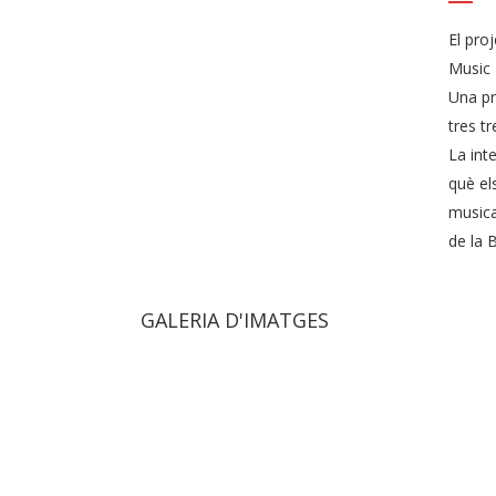
El pro
Music F
Una pr
tres t
La inte
què el
musica
de la B
GALERIA D'IMATGES