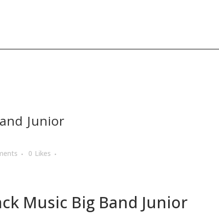
and Junior
ments
0
Likes
ack Music Big Band Junior