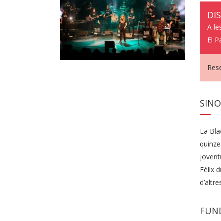
DI
A le
El P
Rese
SINO
La Bla
quinze 
jovent
Fèlix d
d’altre
FUND