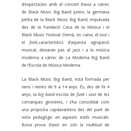
d’espectacles amb el concert d’avui a càrrec
de Black Music Big Band Junior, la germana
petita de la Black Music Big Band, impulsada
des de la Fundació Casa de la Música i el
Black Music Festival. Demà, en canvi, el
soul
i
el
funk
,característics d’aquesta agrupació
musical, deixaran pas al jazz i a la música
moderna a càrrec de La Moderna Big Band
de l’Escola de Música Moderna.
La Black Music Big Band, està formada per
nens i nenes de 9 a 14 anys. És, des de fa 4
anys, la
big band
escola de
funk
i
soul
de les
comarques gironines, i s’ha consolidat com
una proposta capdavantera des del punt de
vista pedagògic en aquests estils musicals.
Bona prova d’això en són la multitud de