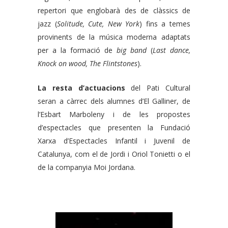
repertori que englobarà des de clàssics de
jazz (
Solitude, Cute, New York
) fins a temes
provinents de la música moderna adaptats
per a la formació de
big band
(
Last dance,
Knock on wood, The Flintstones
).
La resta d’actuacions
del Pati Cultural
seran a càrrec dels alumnes d’El Galliner, de
l’Esbart Marboleny i de les propostes
d’espectacles que presenten la Fundació
Xarxa d’Espectacles Infantil i Juvenil de
Catalunya, com el de Jordi i Oriol Tonietti o el
de la companyia Moi Jordana.