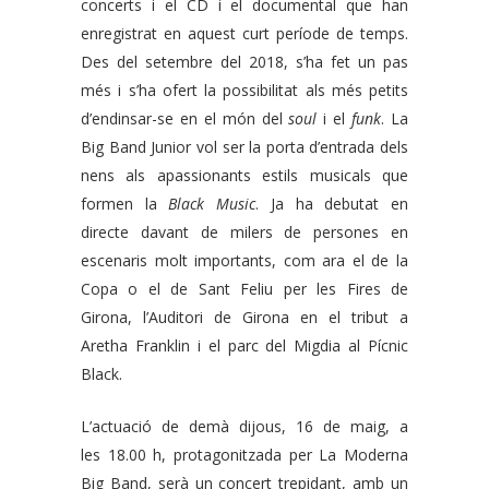
concerts i el CD i el documental que han
enregistrat en aquest curt període de temps.
Des del setembre del 2018, s’ha fet un pas
més i s’ha ofert la possibilitat als més petits
d’endinsar-se en el món del
soul
i el
funk
. La
Big Band Junior vol ser la porta d’entrada dels
nens als apassionants estils musicals que
formen la
Black Music
. Ja ha debutat en
directe davant de milers de persones en
escenaris molt importants, com ara el de la
Copa o el de Sant Feliu per les Fires de
Girona, l’Auditori de Girona en el tribut a
Aretha Franklin i el parc del Migdia al Pícnic
Black.
L’actuació de demà dijous, 16 de maig, a
les 18.00 h, protagonitzada per La Moderna
Big Band, serà un concert trepidant, amb un