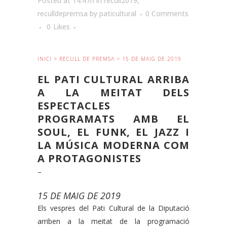
Posted at 14:47h
in
recull2019
,
reculldepremsa
by
paticultural
0 Comments
0
Likes
INICI
>
RECULL DE PREMSA
> 15 DE MAIG DE 2019
EL PATI CULTURAL ARRIBA
A LA MEITAT DELS
ESPECTACLES
PROGRAMATS AMB EL
SOUL, EL FUNK, EL JAZZ I
LA MÚSICA MODERNA COM
A PROTAGONISTES
–
15 DE MAIG DE 2019
Els vespres del Pati Cultural de la Diputació
arriben a la meitat de la programació