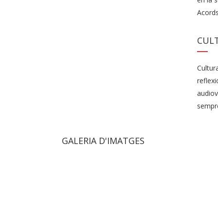
Acords
CULT
Cultur
reflex
audiov
sempre
GALERIA D'IMATGES