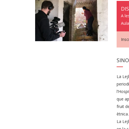
DI
A le
Aula
Inscr
SINO
La Lej
period
l’Hosp
que apa
fruit 
ètnica
La Lejl
en la s