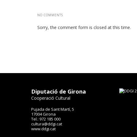
NO COMMENTS
Sorry, the comment form is closed at this time.
Diputació de Girona
Cooperació Cultural
Pujada de Sant Martí, 5
17004 Girona
Tel.: 972 185 000
cultura@ddgi.cat
www.ddgi.cat