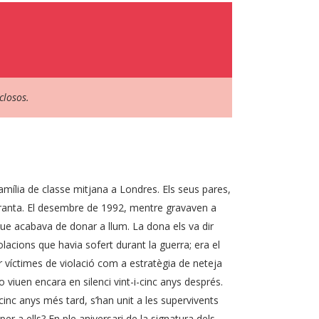
closos.
amília de classe mitjana a Londres. Els seus pares,
noranta. El desembre de 1992, mentre gravaven a
que acabava de donar a llum. La dona els va dir
olacions que havia sofert durant la guerra; era el
r víctimes de violació com a estratègia de neteja
o viuen encara en silenci vint-i-cinc anys després.
i-cinc anys més tard, s’han unit a les supervivents
 per a ells? En ple aniversari de la signatura dels