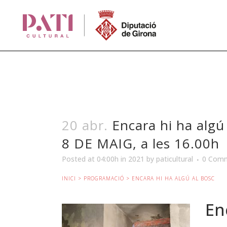
20 abr.
Encara hi ha algú
8 DE MAIG, a les 16.00h
Posted at 04:00h
in
2021
by
paticultural
0 Com
INICI
>
PROGRAMACIÓ
> ENCARA HI HA ALGÚ AL BOSC
En