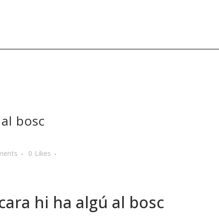
 al bosc
ments
0
Likes
cara hi ha algú al bosc