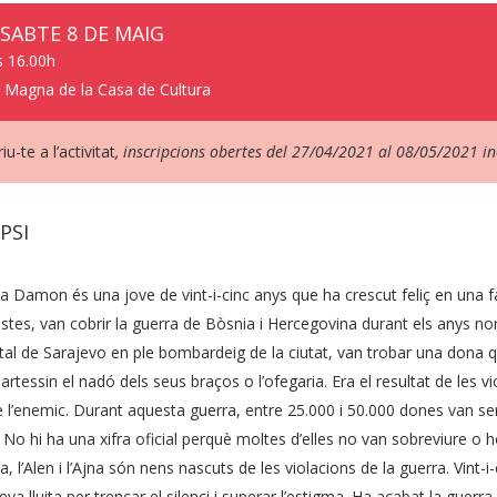
SSABTE 8 DE MAIG
s 16.00h
 Magna de la Casa de Cultura
iu-te a l’activitat
, inscripcions obertes del 27/04/2021 al 08/05/2021 in
PSI
la Damon és una jove de vint-i-cinc anys que ha crescut feliç en una f
istes, van cobrir la guerra de Bòsnia i Hercegovina durant els anys 
ital de Sarajevo en ple bombardeig de la ciutat, van trobar una dona 
rtessin el nadó dels seus braços o l’ofegaria. Era el resultat de les vi
de l’enemic. Durant aquesta guerra, entre 25.000 i 50.000 dones van se
. No hi ha una xifra oficial perquè moltes d’elles no van sobreviure o h
a, l’Alen i l’Ajna són nens nascuts de les violacions de la guerra. Vint-
eva lluita per trencar el silenci i superar l’estigma. Ha acabat la guerra