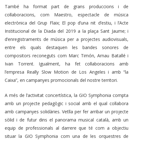
També ha format part de grans produccions i de
col·laboracions, com Maestro, espectacle de música
electrònica del Grup Flaix; El pop d’una nit d’estiu, i l’Acte
Institucional de la Diada del 2019 a la plaça Sant Jaume; i
d’enregistraments de música per a projectes audiovisuals,
entre els quals destaquen les bandes sonores de
compositors reconeguts com Marc Timón, Arnau Batallé i
Ivan Torrent. Igualment, ha fet col·laboracions amb
l’empresa Really Slow Motion de Los Angeles i amb “la
Caixa”, en campanyes promocionals del nostre territori.
A més de l’activitat concertística, la GIO Symphonia compta
amb un projecte pedagògic i social amb el qual col·labora
amb campanyes solidàries. Vetlla per fer arribar un projecte
sòlid i de futur dins el panorama musical català, amb un
equip de professionals al darrere que té com a objectiu
situar la GIO Symphonia com una de les orquestres de