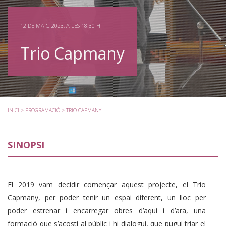
12 DE MAIG 2023, A LES 18.30 H
Trio Capmany
INICI
>
PROGRAMACIÓ
> TRIO CAPMANY
SINOPSI
El 2019 vam decidir començar aquest projecte, el Trio
Capmany, per poder tenir un espai diferent, un lloc per
poder estrenar i encarregar obres d’aquí i d’ara, una
formació que s’acosti al públic i hi dialogui, que pugui triar el