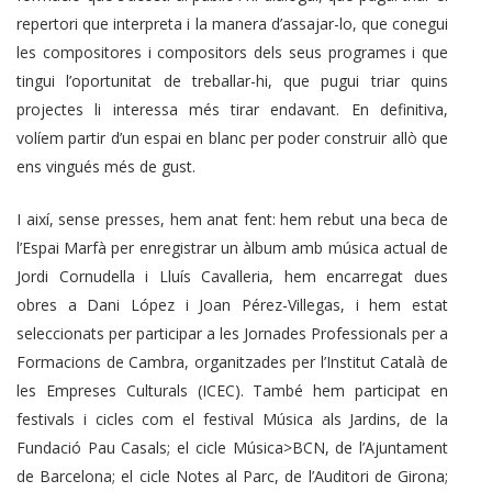
repertori que interpreta i la manera d’assajar-lo, que conegui
les compositores i compositors dels seus programes i que
tingui l’oportunitat de treballar-hi, que pugui triar quins
projectes li interessa més tirar endavant. En definitiva,
volíem partir d’un espai en blanc per poder construir allò que
ens vingués més de gust.
I així, sense presses, hem anat fent: hem rebut una beca de
l’Espai Marfà per enregistrar un àlbum amb música actual de
Jordi Cornudella i Lluís Cavalleria, hem encarregat dues
obres a Dani López i Joan Pérez-Villegas, i hem estat
seleccionats per participar a les Jornades Professionals per a
Formacions de Cambra, organitzades per l’Institut Català de
les Empreses Culturals (ICEC). També hem participat en
festivals i cicles com el festival Música als Jardins, de la
Fundació Pau Casals; el cicle Música>BCN, de l’Ajuntament
de Barcelona; el cicle Notes al Parc, de l’Auditori de Girona;